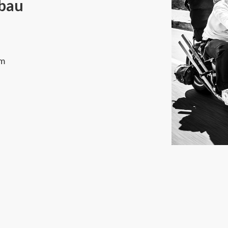
ebau
um